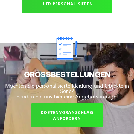
HIER PERSONALISIEREN
GROSSBESTELLUNGEN
Möchten Sie personalisierte Kleidung und Objekte in
Serie?
Senden Sie uns hier eine Angebotsanfrage!
KOSTENVORANSCHLAG
ANFORDERN