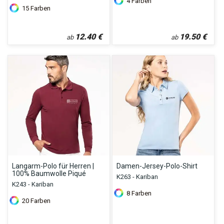
4
Farben
15
Farben
12.40
€
19.50
€
ab
ab
Langarm-Polo für Herren |
Damen-Jersey-Polo-Shirt
100% Baumwolle Piqué
K263 - Kariban
K243 - Kariban
8
Farben
20
Farben