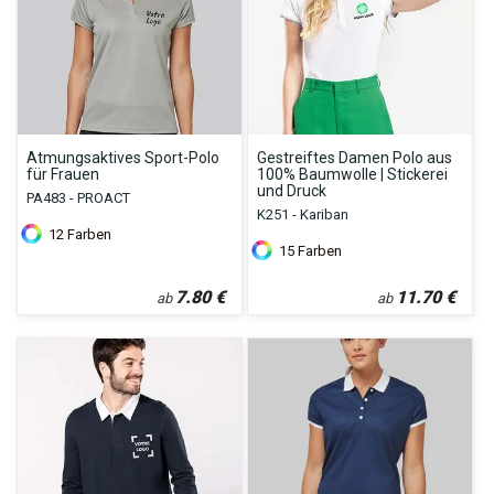
Atmungsaktives Sport-Polo
Gestreiftes Damen Polo aus
für Frauen
100% Baumwolle | Stickerei
und Druck
PA483 - PROACT
K251 - Kariban
12
Farben
15
Farben
7.80
€
11.70
€
ab
ab