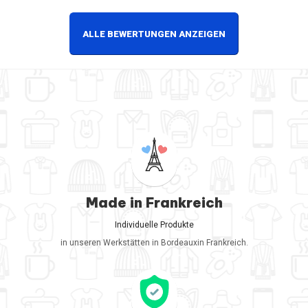
möglich, sie anzurufen). Ich
hatte eine Bestellung
ALLE BEWERTUNGEN ANZEIGEN
aufgegeben und hoffte, sie in 9
Tagen zu erhalten (auch wenn es
teurer wäre), aber es war
unmöglich, darüber mit ihnen zu
sprechen. Geliefert 1 Tag zu spät
für meinen Bedarf, schade!"
Made in Frankreich
Individuelle Produkte
in unseren Werkstätten in Bordeauxin Frankreich.