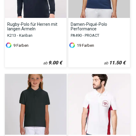
Rugby-Polo für Herren mit
Damen-Piqué-Polo
langen Ärmeln
Performance
K213 - Kariban
PA490 - PROACT
9
Farben
19
Farben
9.00
€
11.50
€
ab
ab