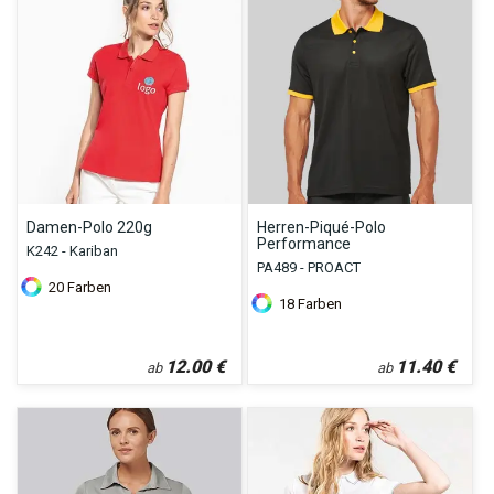
Damen-Polo 220g
Herren-Piqué-Polo
Performance
K242 - Kariban
PA489 - PROACT
20
Farben
18
Farben
12.00
€
11.40
€
ab
ab