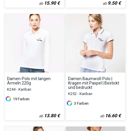
15.90
€
9.50
€
ab
ab
Damen-Polo mit langen
Damen Baumwoll-Polo |
Ärmeln 220g
Kragen mit Paspel | Bestickt
und bedruckt
K244 - Kariban
K252 - Kariban
19
Farben
3
Farben
13.80
€
16.60
€
ab
ab