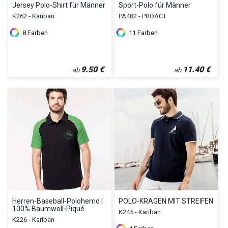
Jersey Polo-Shirt für Männer
Sport-Polo für Männer
K262 - Kariban
PA482 - PROACT
8
Farben
11
Farben
9.50
€
11.40
€
ab
ab
Herren-Baseball-Polohemd |
POLO-KRAGEN MIT STREIFEN
100% Baumwoll-Piqué
K245 - Kariban
K226 - Kariban