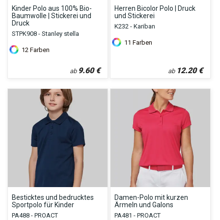
Kinder Polo aus 100% Bio-
Herren Bicolor Polo | Druck
Baumwolle | Stickerei und
und Stickerei
Druck
K232 - Kariban
STPK908 - Stanley stella
11
Farben
12
Farben
9.60
€
12.20
€
ab
ab
Besticktes und bedrucktes
Damen-Polo mit kurzen
Sportpolo für Kinder
Ärmeln und Galons
PA488 - PROACT
PA481 - PROACT