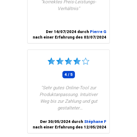
"korrektes Preis-Leistungs-
Verhältnis"
Der 16/07/2024 durch
Pierre G
nach einer Erfahrung des 03/07/2024
4 / 5
"Sehr gutes Online-Tool zur
Produktanpassung. Intuitiver
Weg bis zur Zahlung und gut
gestalteter
Bestellüberwachungsbereich.
Einziger Nachteil: der
Der 30/05/2024 durch
Stéphane F
nach einer Erfahrung des 12/05/2024
Kundenservice, der nicht auf E-
Mails antwortet (und es ist nicht