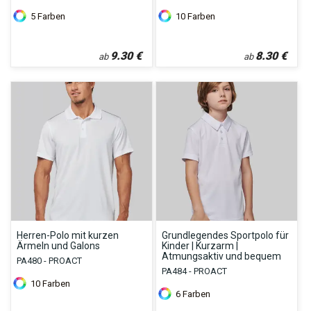
5
Farben
10
Farben
9.30
€
8.30
€
ab
ab
Herren-Polo mit kurzen
Grundlegendes Sportpolo für
Ärmeln und Galons
Kinder | Kurzarm |
Atmungsaktiv und bequem
PA480 - PROACT
PA484 - PROACT
10
Farben
6
Farben