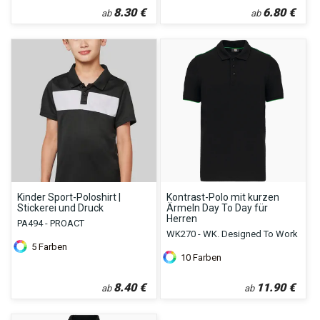
8.30
€
6.80
€
ab
ab
Kinder Sport-Poloshirt |
Kontrast-Polo mit kurzen
Stickerei und Druck
Ärmeln Day To Day für
Herren
PA494 - PROACT
WK270 - WK. Designed To Work
5
Farben
10
Farben
8.40
€
11.90
€
ab
ab