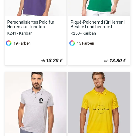
Personalisiertes Polo für
Piqué-Polohemd für Herren |
Herren auf Tunetoo
Bestickt und bedruckt
K241 - Kariban
K250 - Kariban
19
Farben
15
Farben
13.20
€
13.80
€
ab
ab