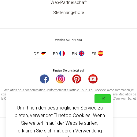
Web-Partnerschaft
Stellenangebote
Wählen Sie Ihr Land
DE
FR
EN
ES
Finden Sie uns jetzt auf
Médiation de la consommation Conformément à l’article L.616-1 du Code de la consommation, le
consommateur peut recourir gratuitement au médiateur suivant : CM2C – Centre de la Médiation de
OK
la Consommation de Conciliateurs de Justice 14 rue Saint Jean 75017 Paris https://www.cm2c.net
cm2c@cm2c.net
Um Ihnen den bestmöglichen Service zu
bieten, verwendet Tunetoo Cookies. Wenn
Sie weiterhin auf der Website surfen,
erklären Sie sich mit deren Verwendung