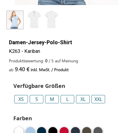
Damen-Jersey-Polo-Shirt
K263 - Kariban
Produktbewertung:
0
/
5
auf
Meinung
9.40 €
ab
inkl. MwSt. / Produkt
Verfügbare Größen
XS
S
M
L
XL
XXL
Farben