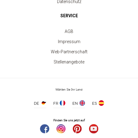
Datenschutz
SERVICE
AGB
Impressum
Web-Partnerschaft
Stellenangebote
Besticktes Mikrofaser-Badetuch
Wählen Sie Ihr Land
ab 9.70 €
DE
FR
EN
ES
Finden Sie uns jetzt auf