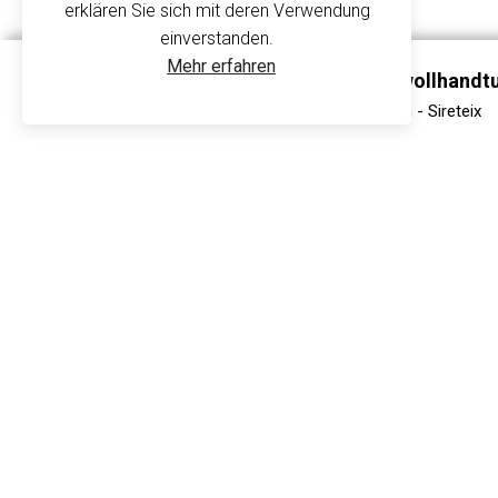
erklären Sie sich mit deren Verwendung
Über uns
einverstanden.
Mehr erfahren
Einfarbig Besticktes Baumwollhandt
Ein
Drap de Douche Sensilk 70x140 cm - Sireteix