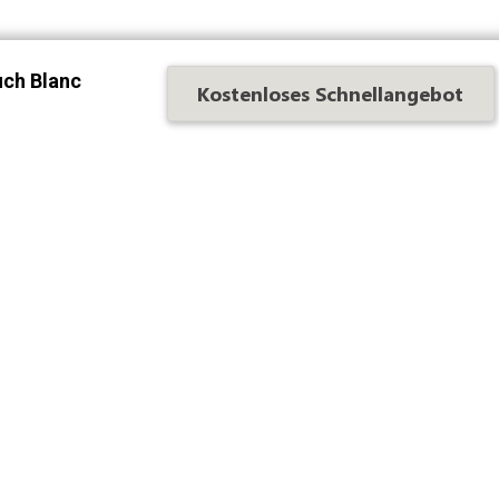
uch Blanc
Kostenloses Schnellangebot
farbig besticktes Baumwollhand
Vielleicht gefallen Ihnen auch