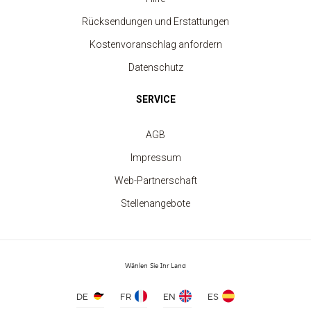
Rücksendungen und Erstattungen
Kostenvoranschlag anfordern
Datenschutz
SERVICE
AGB
Impressum
Web-Partnerschaft
Stellenangebote
Wählen Sie Ihr Land
Personalisieren Sie Ihre Tragetasche mit
DE
FR
EN
ES
Tunetoo