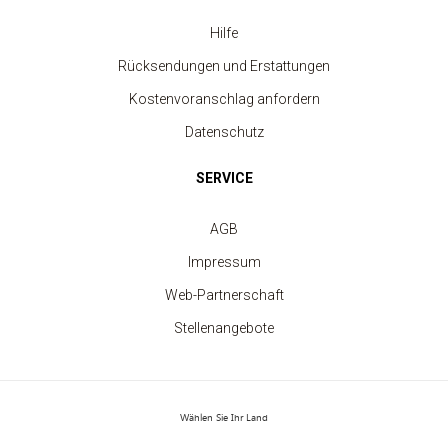
Hilfe
Rücksendungen und Erstattungen
Kostenvoranschlag anfordern
Datenschutz
SERVICE
AGB
Impressum
Web-Partnerschaft
Stellenangebote
Sport-Tanktop für Frauen
Wählen Sie Ihr Land
ab 3.80 €