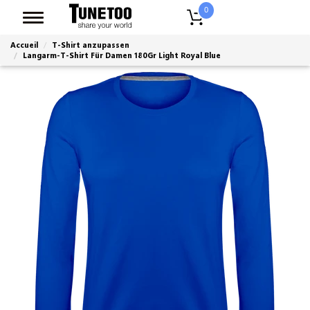
0
Accueil
T-Shirt anzupassen
Langarm-T-Shirt Für Damen 180Gr Light Royal Blue