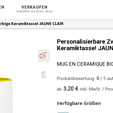
EN
VERKAUFEN
erstellen sie ihren shop
arbige Keramiktasse! JAUNE CLAIR
Personalisierbare Z
Keramiktasse! JAU
MUG EN CERAMIQUE BICO
Produktbewertung:
0
/
5
au
3.20 €
ab
inkl. MwSt. / Pr
Verfügbare Größen