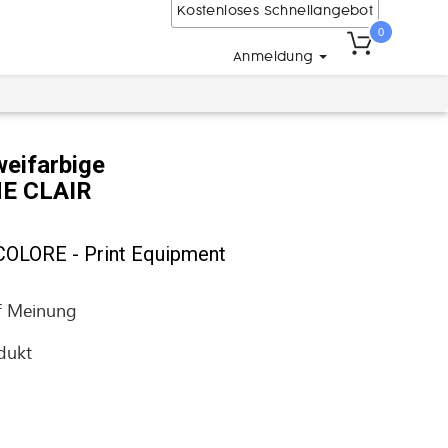
Kostenloses Schnellangebot
0
Anmeldung
weifarbige
NE CLAIR
LORE - Print Equipment
f
Meinung
odukt