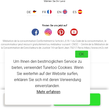
Wählen Sie Ihr Land
DE
FR
EN
ES
Finden Sie uns jetzt auf
Médiation de la consommation Conformément à l’article L.616-1 du Code de la consommation, le
consommateur peut recourir gratuitement au médiateur suivant : CM2C – Centre de la Médiation de
la Consommation de Conciliateurs de Justice 14 rue Saint Jean 75017 Paris https://www.cm2c.net
cm2c@cm2c.net
OK
Um Ihnen den bestmöglichen Service zu
bieten, verwendet Tunetoo Cookies. Wenn
Sie weiterhin auf der Website surfen,
erklären Sie sich mit deren Verwendung
einverstanden.
© Copyright 2026
-
Tunetoo
Mehr erfahren
Kostenloses
ANPASSEN
Schnellangebot