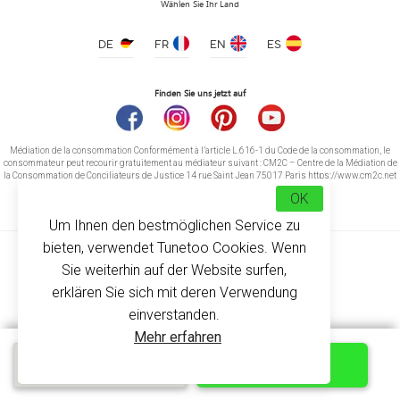
Wählen Sie Ihr Land
DE
FR
EN
ES
Finden Sie uns jetzt auf
Médiation de la consommation Conformément à l’article L.616-1 du Code de la consommation, le
consommateur peut recourir gratuitement au médiateur suivant : CM2C – Centre de la Médiation de
la Consommation de Conciliateurs de Justice 14 rue Saint Jean 75017 Paris https://www.cm2c.net
cm2c@cm2c.net
OK
Um Ihnen den bestmöglichen Service zu
bieten, verwendet Tunetoo Cookies. Wenn
Sie weiterhin auf der Website surfen,
erklären Sie sich mit deren Verwendung
einverstanden.
© Copyright 2026
-
Tunetoo
Mehr erfahren
Kostenloses
ANPASSEN
Schnellangebot