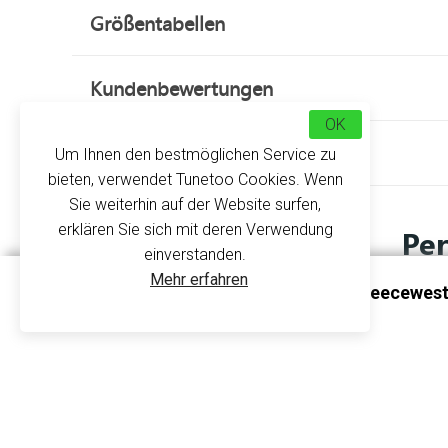
Größentabellen
Kundenbewertungen
OK
Über uns
Um Ihnen den bestmöglichen Service zu
bieten, verwendet Tunetoo Cookies. Wenn
Sie weiterhin auf der Website surfen,
erklären Sie sich mit deren Verwendung
Pe
einverstanden.
Mehr erfahren
Personalisierbare Damen-Fleecewes
Personalisieren Sie Ihre Fleeceweste nach Ihr
K906 - Kariban
Fleeceweste hält Sie warm, während Sie trotz de
Schön verarbeitet und sehr weich, bieten wir Ihn
Zusammengesetzt aus
100% Mikropolar-Poly
einen mittigen Reißverschluss. Abschlussbänder