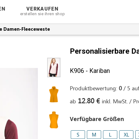
EN
VERKAUFEN
erstellen sie ihren shop
re Damen-Fleeceweste
Personalisierbare 
K906 - Kariban
Produktbewertung:
0
/
5
au
12.80 €
ab
inkl. MwSt. / P
Verfügbare Größen
S
M
L
XL