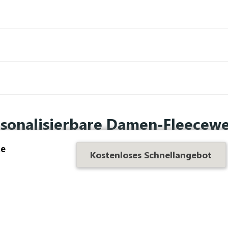
rsonalisierbare Damen-Fleecewe
te
Kostenloses Schnellangebot
en eigenen Vorlieben. Tunetoo bietet Ihnen die Möglichkeit,
s vorhergesagten Kältegrades draußen aktiv sind.
en an, das
Logo Ihres Unternehmens, ein Bild und einen Text
,
ester
, verspricht das Ganze Komfort und Pflegeleichtigkeit. E
 am Kragen, an den Armlöchern und am Reißverschluss.