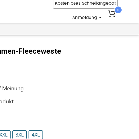
Kostenloses Schnellangebot
0
Anmeldung
Damen-Fleeceweste
f
Meinung
rodukt
XXL
3XL
4XL