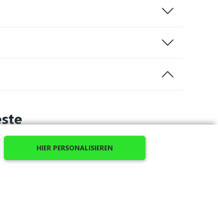
ste
 Ihre gewünschten Elemente hinzuzufügen. Diese
HIER PERSONALISIEREN
 den Sie definiert haben, hinzuzufügen.
s verfügt über zwei Reißverschlusstaschen sowie