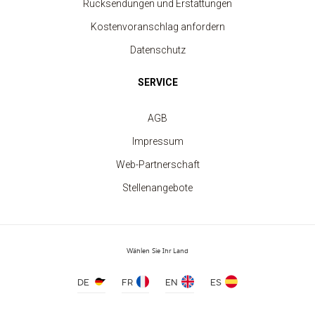
Rücksendungen und Erstattungen
Kostenvoranschlag anfordern
Datenschutz
SERVICE
AGB
5-Panel-Trucker-Kappe
Impressum
ab 2.80 €
Web-Partnerschaft
Stellenangebote
Wählen Sie Ihr Land
DE
FR
EN
ES