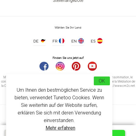
Stellenangebote
Wählen Sie Ihr Land
DE
FR
EN
ES
Finden Sie uns jetzt auf
Médiation de la consommation Conformément à l’article L.616-1 du Code de la consommation, le
OK
consommateur peut recourir gratuitement au médiateur suivant : CM2C – Centre de la Médiation de
la Consommation de Conciliateurs de Justice 14 rue Saint Jean 75017 Paris https://www.cm2c.net
Um Ihnen den bestmöglichen Service zu
cm2c@cm2c.net
bieten, verwendet Tunetoo Cookies. Wenn
Sie weiterhin auf der Website surfen,
Zweifarbiges Herren-T-Shirt
ab 5.20 €
erklären Sie sich mit deren Verwendung
einverstanden.
Mehr erfahren
© Copyright 2026
-
Tunetoo
Kostenloses