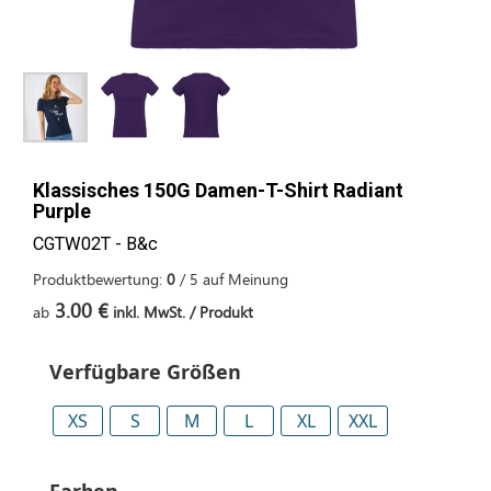
Klassisches 150G Damen-T-Shirt Radiant
Purple
CGTW02T - B&c
Produktbewertung:
0
/
5
auf
Meinung
3.00 €
ab
inkl. MwSt. / Produkt
Verfügbare Größen
XS
S
M
L
XL
XXL