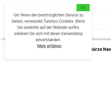
Kundenbewertungen
OK
Um Ihnen den bestmöglichen Service zu
Über uns
bieten, verwendet Tunetoo Cookies. Wenn
Sie weiterhin auf der Website surfen,
erklären Sie sich mit deren Verwendung
einverstanden.
Mehr erfahren
Gärtner Oder Sommelierschürze Na
K885 - Kariban
Die Schürze für Gärtner oder Sommeliers mit 
hochwertiger 100% Baumwolle, perfekt, um Ihre
Accessoire wird Ihr bester Verbündeter im Garten
einen Text, ein Logo, ein Bild oder ein Foto in 
verschiedene Modelle. Und warum nicht eine für I