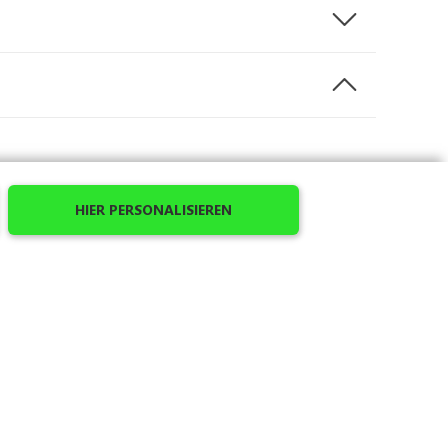
e
HIER PERSONALISIEREN
berater. Ein echtes Arbeitskleidungsstück aus
h um Flecken zu kümmern. Dieses unverzichtbare
 personalisieren: Fügen Sie in nur wenigen Klicks
ter unserer großen Auswahl mehr als 27 Farben und
derschürzen.