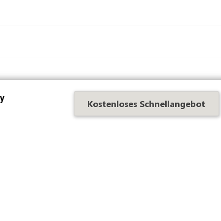
Gärtner oder Sommelierschürz
vy
Kostenloses Schnellangebot
Tasche ist das ideale Accessoire zum Gärtnern oder zum Wein
 grüne Hand und Ihren goldenen Gaumen zu bewahren, ohne sic
 oder im Keller sein. Verschönern Sie Ihre Schürze, indem Sie sie
Stickerei oder Druck hinzu. Mit oder ohne Tasche? Finden Sie un
hre Kleinen kreieren? Entdecken Sie unsere personalisierten Kin