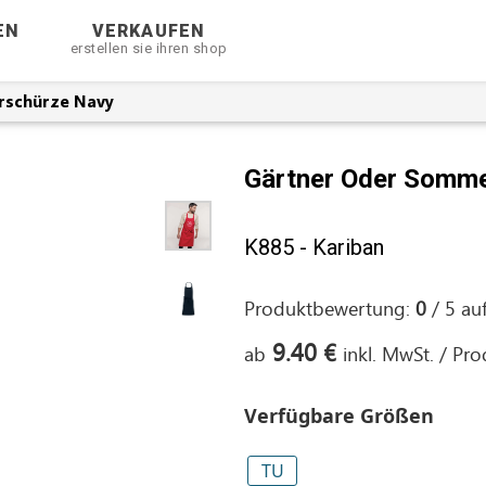
EN
VERKAUFEN
erstellen sie ihren shop
rschürze Navy
Gärtner Oder Somme
K885 - Kariban
Produktbewertung:
0
/
5
au
9.40 €
ab
inkl. MwSt. / Pr
Verfügbare Größen
TU