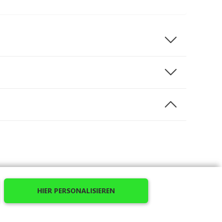
tes Handtuch, das Ihnen Komfort und Wohlgefühl
HIER PERSONALISIEREN
bmessungen (100*150cm)
und seines
Gewichts