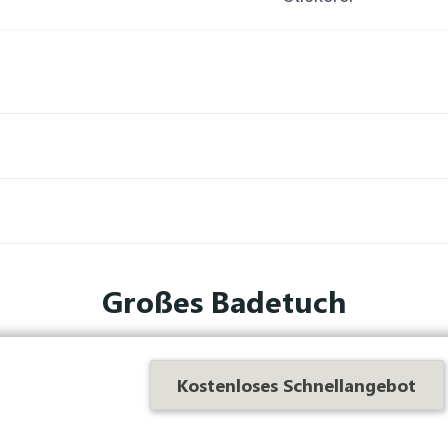
Großes Badetuch
ann warten Sie nicht länger und wählen Sie ein personalisier
Kostenloses Schnellangebot
ich vollkommen wohlfühlen werden. Dank seiner
extragroßen A