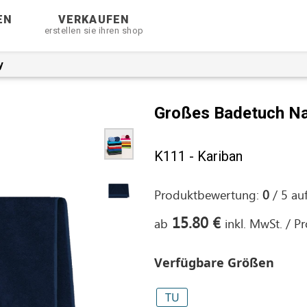
EN
VERKAUFEN
erstellen sie ihren shop
y
Großes Badetuch N
K111 - Kariban
Produktbewertung:
0
/
5
au
15.80 €
ab
inkl. MwSt. / P
Verfügbare Größen
TU