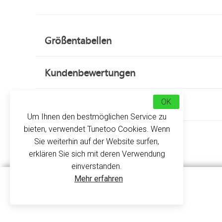
Größentabellen
Kundenbewertungen
OK
Über uns
Um Ihnen den bestmöglichen Service zu
bieten, verwendet Tunetoo Cookies. Wenn
Sie weiterhin auf der Website surfen,
erklären Sie sich mit deren Verwendung
einverstanden.
Mehr erfahren
Sie suchen ein
Wohlgefühl
nach dem Duschen? D
Großes Badetuch Navy
bietet!
K111 - Kariban
Das Maxi-Badetuch ist ein Modell, in dem Sie s