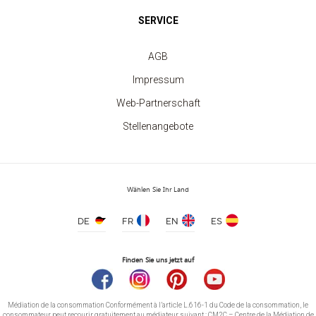
SERVICE
Kinder-Schürze
AGB
ab 7.60 €
Impressum
Web-Partnerschaft
Stellenangebote
Wählen Sie Ihr Land
DE
FR
EN
ES
Finden Sie uns jetzt auf
Médiation de la consommation Conformément à l’article L.616-1 du Code de la consommation, le
consommateur peut recourir gratuitement au médiateur suivant : CM2C – Centre de la Médiation de