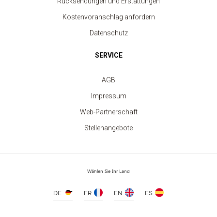
Rücksendungen und Erstattungen
Kostenvoranschlag anfordern
Datenschutz
SERVICE
AGB
Kinder-Schürze
Impressum
ab 7.60 €
Web-Partnerschaft
Stellenangebote
Wählen Sie Ihr Land
DE
FR
EN
ES