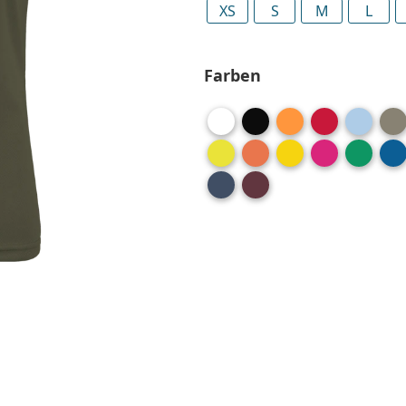
XS
S
M
L
Farben