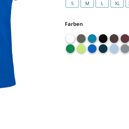
S
M
L
XL
Farben