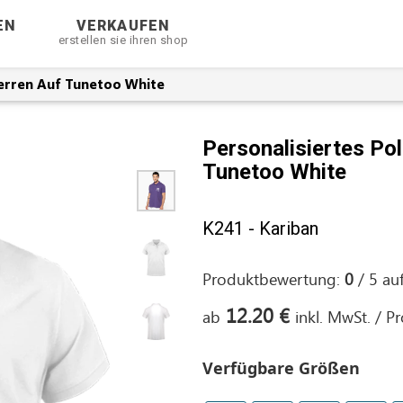
EN
VERKAUFEN
erstellen sie ihren shop
Herren Auf Tunetoo White
Personalisiertes Po
Tunetoo White
K241 - Kariban
Produktbewertung:
0
/
5
au
12.20 €
ab
inkl. MwSt. / P
Verfügbare Größen