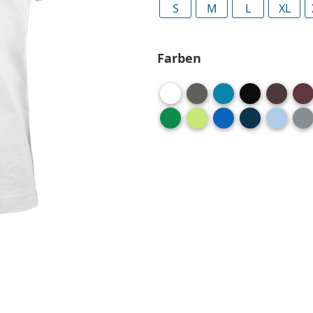
S
M
L
XL
Farben