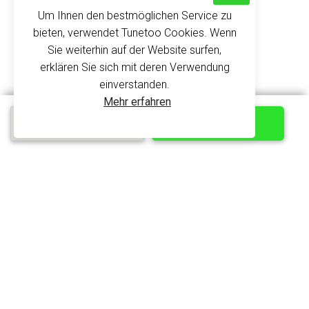
Hilfe
Um Ihnen den bestmöglichen Service zu
bieten, verwendet Tunetoo Cookies. Wenn
Rücksendungen und Erstattungen
Sie weiterhin auf der Website surfen,
Kostenvoranschlag anfordern
erklären Sie sich mit deren Verwendung
Datenschutz
einverstanden.
Mehr erfahren
SERVICE
Kostenloses
ANPASSEN
Schnellangebot
AGB
Impressum
Web-Partnerschaft
Stellenangebote
Personalisierte orangefarbene
Sicherheitsweste
Wählen Sie Ihr Land
ab 3.80 €
DE
FR
EN
ES