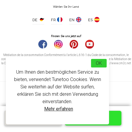
Wählen Sie Ihr Land
DE
FR
EN
ES
5-Panel-Trucker-Kappe
ab 2.80 €
Finden Sie uns jetzt auf
Médiation de la consommation Conformément à l’article L.616-1 du Code de la consommation, le
consommateur peut recourir gratuitement au médiateur suivant : CM2C – Centre de la Médiation de
OK
la Consommation de Conciliateurs de Justice 14 rue Saint Jean 75017 Paris https://www.cm2c.net
cm2c@cm2c.net
Um Ihnen den bestmöglichen Service zu
bieten, verwendet Tunetoo Cookies. Wenn
Sie weiterhin auf der Website surfen,
erklären Sie sich mit deren Verwendung
einverstanden.
Mehr erfahren
© Copyright 2026
-
Tunetoo
Kostenloses
ANPASSEN
Schnellangebot