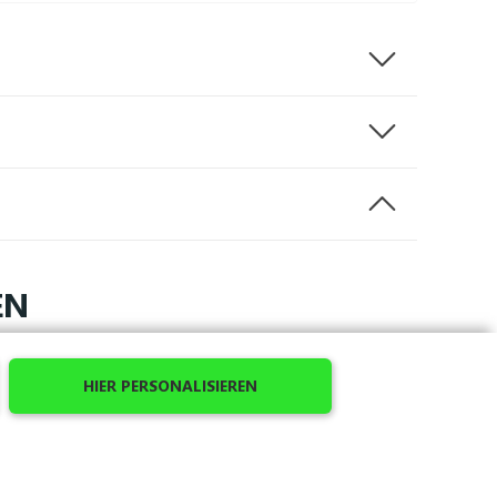
EN
t! Um Ihren Verein zu repräsentieren, entscheiden
HIER PERSONALISIEREN
ausschnitten, am Ärmel- und am Kleiderbund.
it und besondere Festigkeit
verleihen.