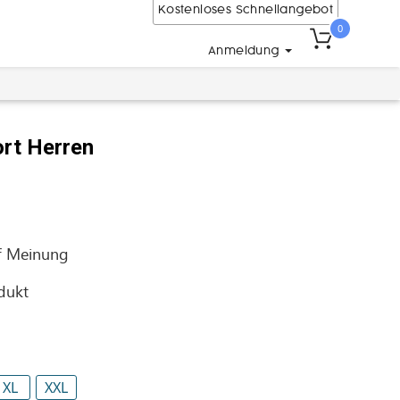
Kostenloses Schnellangebot
0
Anmeldung
rt Herren
f
Meinung
odukt
XL
XXL