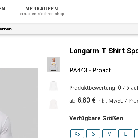
EN
VERKAUFEN
erstellen sie ihren shop
erren
Langarm-T-Shirt Spo
PA443 - Proact
Produktbewertung:
0
/
5
au
6.80 €
ab
inkl. MwSt. / Pr
Verfügbare Größen
XS
S
M
L