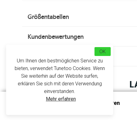
Größentabellen
Kundenbewertungen
OK
Über uns
Um Ihnen den bestmöglichen Service zu
bieten, verwendet Tunetoo Cookies. Wenn
Sie weiterhin auf der Website surfen,
L
erklären Sie sich mit deren Verwendung
einverstanden.
Mehr erfahren
Für Ihre Sportaktivitäten im Freien und bei Kält
Langarm-T-Shirt Sport Herren
Sie sich für ein leistungsstarkes Equipment, das d
PA443 - Proact
100% leichtes Polyester, schnelltrocknend
Hervorragende Eigenschaften, die diesem legere