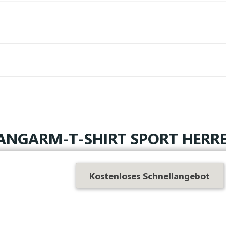
ANGARM-T-SHIRT SPORT HERR
e entscheiden Sie sich für ein personalisiertes Langarm-Sportshir
Kostenloses Schnellangebot
urch Stickerei und Druck erstellt wurde!
und doppelte Nahtverarbeitung am Ausschnitt, an den Arm
n, sehr
städtischen und sportlichen
Trikot eine
Zuverlässigke