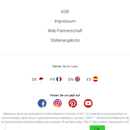
AGB
Impressum
Web-Partnerschaft
Stellenangebote
Wählen Sie Ihr Land
DE
FR
EN
ES
Finden Sie uns jetzt auf
Médiation de la consommation Conformément à l’article L.616-1 du Code de la consommation, le
consommateur peut recourir gratuitement au médiateur suivant : CM2C – Centre de la Médiation de
la Consommation de Conciliateurs de Justice 14 rue Saint Jean 75017 Paris https://www.cm2c.net
cm2c@cm2c.net
OK