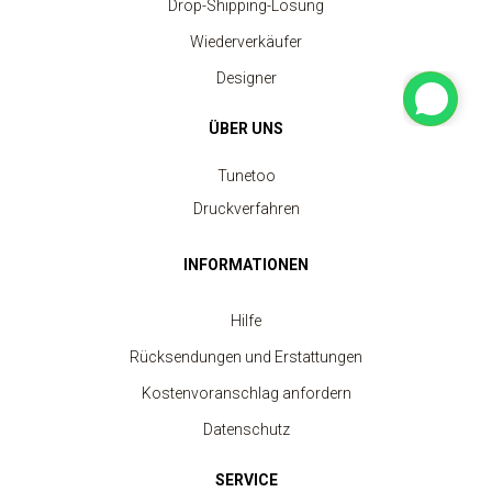
Drop-Shipping-Lösung
Wiederverkäufer
Designer
ÜBER UNS
Tunetoo
Druckverfahren
INFORMATIONEN
Kinder-Rundhalsausschnitt-Sweatshirt
Hilfe
ab 7.40 €
Rücksendungen und Erstattungen
Kostenvoranschlag anfordern
Datenschutz
SERVICE