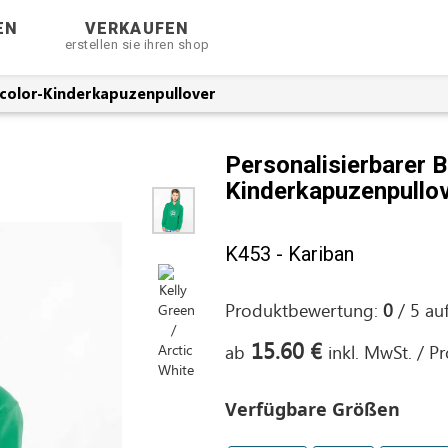
EN
VERKAUFEN
erstellen sie ihren shop
icolor-Kinderkapuzenpullover
Personalisierbarer B
Kinderkapuzenpullo
K453 - Kariban
Produktbewertung:
0
/
5
au
15.60 €
ab
inkl. MwSt. / P
Verfügbare Größen