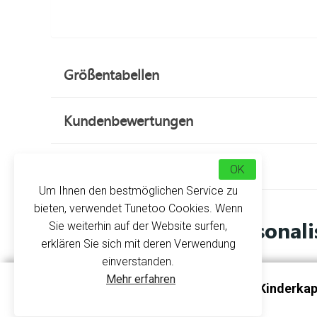
Größentabellen
Kundenbewertungen
Über uns
OK
Um Ihnen den bestmöglichen Service zu
bieten, verwendet Tunetoo Cookies. Wenn
Personali
Sie weiterhin auf der Website surfen,
erklären Sie sich mit deren Verwendung
einverstanden.
Halten Sie Ihre Kinder trotz des Wetters warm
Mehr erfahren
Personalisierbarer Bicolor-Kinderka
Motiv hinzu, das ihnen entspricht, damit es noch 
K453 - Kariban
In einer Vielzahl von Farben erhältlich, werde