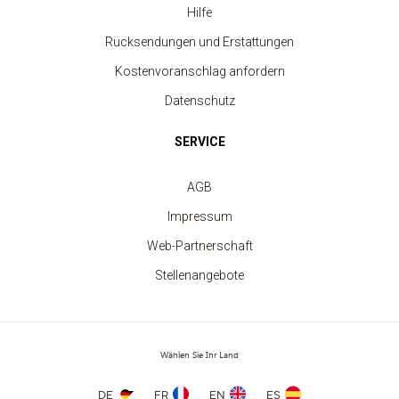
Hilfe
Rücksendungen und Erstattungen
Kostenvoranschlag anfordern
Datenschutz
SERVICE
AGB
Impressum
Web-Partnerschaft
Stellenangebote
Sport-Tanktop für Frauen
Wählen Sie Ihr Land
ab 3.80 €
DE
FR
EN
ES