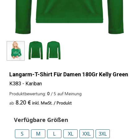
Langarm-T-Shirt Für Damen 180Gr Kelly Green
K383 - Kariban
Produktbewertung:
0
/
5
auf
Meinung
8.20 €
ab
inkl. MwSt. / Produkt
Verfügbare Größen
S
M
L
XL
XXL
3XL