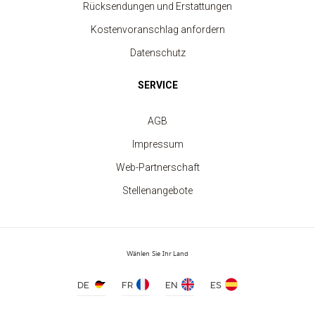
Rücksendungen und Erstattungen
Kostenvoranschlag anfordern
Datenschutz
SERVICE
AGB
UNISEX RUNDHALS-
SWEATSHIRT
Impressum
ab 11.30 €
Web-Partnerschaft
Stellenangebote
Wählen Sie Ihr Land
DE
FR
EN
ES