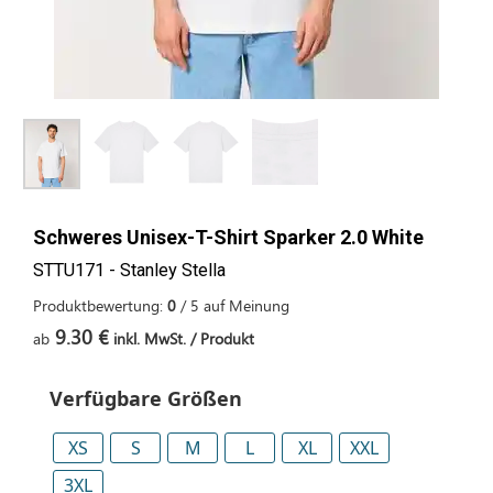
Schweres Unisex-T-Shirt Sparker 2.0 White
STTU171 - Stanley Stella
Produktbewertung:
0
/
5
auf
Meinung
9.30 €
ab
inkl. MwSt. / Produkt
Verfügbare Größen
XS
S
M
L
XL
XXL
3XL