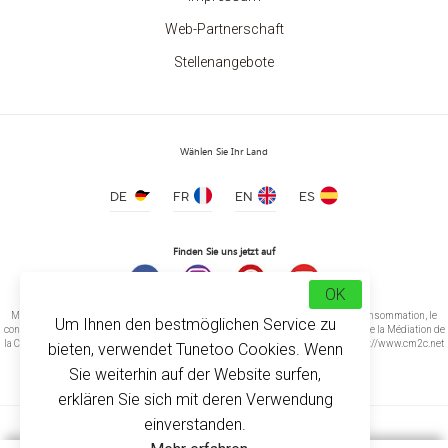
Web-Partnerschaft
Sport-Polo für Männer
Stellenangebote
ab 11.40 €
Wählen Sie Ihr Land
DE
FR
EN
ES
Finden Sie uns jetzt auf
OK
Médiation de la consommation Conformément à l’article L.616-1 du Code de la consommation, le
Um Ihnen den bestmöglichen Service zu
consommateur peut recourir gratuitement au médiateur suivant : CM2C – Centre de la Médiation de
la Consommation de Conciliateurs de Justice 14 rue Saint Jean 75017 Paris https://www.cm2c.net
bieten, verwendet Tunetoo Cookies. Wenn
cm2c@cm2c.net
Sie weiterhin auf der Website surfen,
erklären Sie sich mit deren Verwendung
einverstanden.