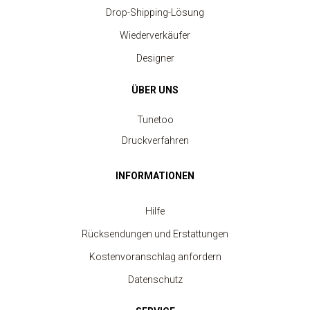
Drop-Shipping-Lösung
Wiederverkäufer
Designer
ÜBER UNS
Tunetoo
Druckverfahren
INFORMATIONEN
Hilfe
Rücksendungen und Erstattungen
Kostenvoranschlag anfordern
Ihre individuelle Foto-Tasse auf Tunetoo
ab 2.30 €
Datenschutz