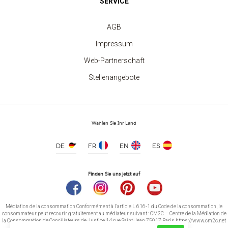
SERVICE
AGB
Impressum
Web-Partnerschaft
Stellenangebote
Wählen Sie Ihr Land
DE
FR
EN
ES
Finden Sie uns jetzt auf
Médiation de la consommation Conformément à l’article L.616-1 du Code de la consommation, le
consommateur peut recourir gratuitement au médiateur suivant : CM2C – Centre de la Médiation de
la Consommation de Conciliateurs de Justice 14 rue Saint Jean 75017 Paris https://www.cm2c.net
cm2c@cm2c.net