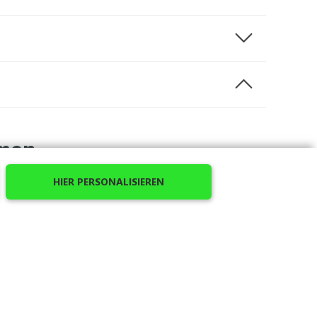
amen
HIER PERSONALISIEREN
. Mit einem Stoff aus
100% Polyester
ist dieses
ühl. Der Stoff ist flexibel und ermöglicht große
s Sportpolo hat ein glänzendes Aussehen und eine
s Modell ist in
11 auffälligen Farben
erhältlich.