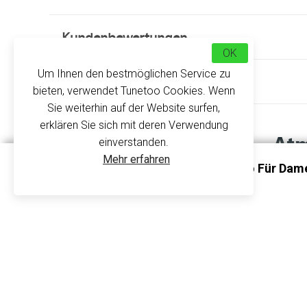
Kundenbewertungen
OK
Um Ihnen den bestmöglichen Service zu
Über uns
bieten, verwendet Tunetoo Cookies. Wenn
Sie weiterhin auf der Website surfen,
erklären Sie sich mit deren Verwendung
Atm
einverstanden.
Mehr erfahren
Atmungsaktives Sport-Polo Für Dam
Entdecken Sie ein Modell eines Poloshirts für F
PA483 - Proact
ultratmungsaktive Poloshirt schnell trocknend u
Bewegungen.
Der
V-Ausschnitt
bietet ein leichtes Dekolleté.
satinierte Farbe.
Seine Grammatur von 145 g/m2 verleiht ihm eine s