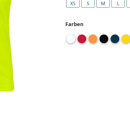
XS
S
M
L
Farben