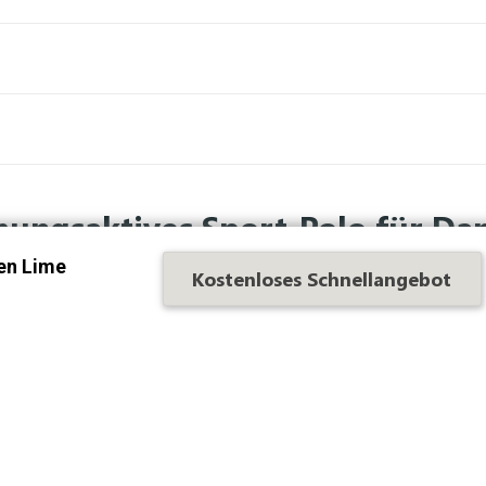
ungsaktives Sport-Polo für D
en Lime
Kostenloses Schnellangebot
rauen, in dem Sie sich unter allen Umständen wohl fühlen werden
nd bietet auch während der Anstrengung ein angenehmes Tragegef
 Die Form ist leicht tailliert und betont die Körperkurven. Da
ehr gute Haltbarkeit der Markierungen in Stickerei und Druck. Da