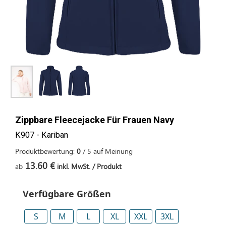
Zippbare Fleecejacke Für Frauen Navy
K907 - Kariban
Produktbewertung:
0
/
5
auf
Meinung
13.60 €
ab
inkl. MwSt. / Produkt
Verfügbare Größen
S
M
L
XL
XXL
3XL