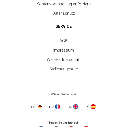
Kostenvoranschlag anfordern
Datenschutz
SERVICE
AGB
Impressum
Web-Partnerschaft
Stellenangebote
Wählen Sie Ihr Land
Personalisierbare zweifarbige
Keramiktasse!
ab 3.20 €
DE
FR
EN
ES
Finden Sie uns jetzt auf