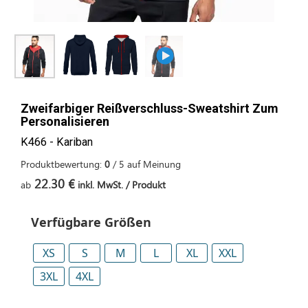
Zweifarbiger Reißverschluss-Sweatshirt Zum
Personalisieren
K466 - Kariban
Produktbewertung:
0
/
5
auf
Meinung
22.30 €
ab
inkl. MwSt. / Produkt
Verfügbare Größen
XS
S
M
L
XL
XXL
3XL
4XL