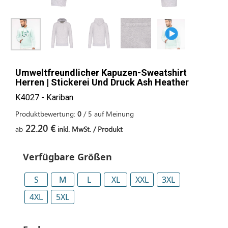
Umweltfreundlicher Kapuzen-Sweatshirt
Herren | Stickerei Und Druck Ash Heather
K4027 - Kariban
Produktbewertung:
0
/
5
auf
Meinung
22.20 €
ab
inkl. MwSt. / Produkt
Verfügbare Größen
S
M
L
XL
XXL
3XL
4XL
5XL