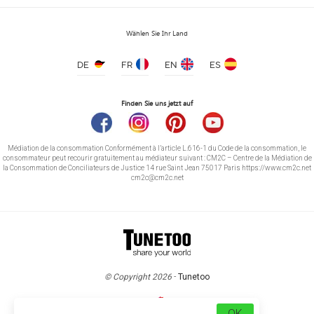
Wählen Sie Ihr Land
DE
FR
EN
ES
Finden Sie uns jetzt auf
Médiation de la consommation Conformément à l’article L.616-1 du Code de la consommation, le
consommateur peut recourir gratuitement au médiateur suivant : CM2C – Centre de la Médiation de
la Consommation de Conciliateurs de Justice 14 rue Saint Jean 75017 Paris https://www.cm2c.net
cm2c@cm2c.net
© Copyright 2026
-
Tunetoo
OK