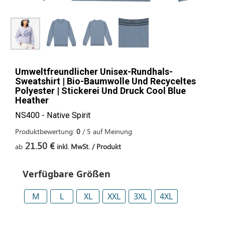
Umweltfreundlicher Unisex-Rundhals-
Sweatshirt | Bio-Baumwolle Und Recyceltes
Polyester | Stickerei Und Druck Cool Blue
Heather
NS400 - Native Spirit
Produktbewertung:
0
/
5
auf
Meinung
21.50 €
ab
inkl. MwSt. / Produkt
Verfügbare Größen
M
L
XL
XXL
3XL
4XL