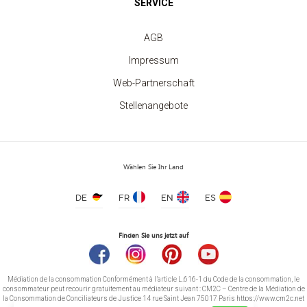
SERVICE
Kinder-Rundhalsausschnitt-Sweatshirt
ab 7.40 €
AGB
Impressum
Web-Partnerschaft
Stellenangebote
Wählen Sie Ihr Land
DE
FR
EN
ES
Finden Sie uns jetzt auf
Médiation de la consommation Conformément à l’article L.616-1 du Code de la consommation, le
consommateur peut recourir gratuitement au médiateur suivant : CM2C – Centre de la Médiation de
la Consommation de Conciliateurs de Justice 14 rue Saint Jean 75017 Paris https://www.cm2c.net