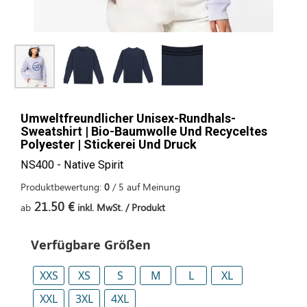
Umweltfreundlicher Unisex-Rundhals-
Sweatshirt | Bio-Baumwolle Und Recyceltes
Polyester | Stickerei Und Druck
NS400 - Native Spirit
Produktbewertung:
0
/
5
auf
Meinung
21.50 €
ab
inkl. MwSt. / Produkt
Verfügbare Größen
XXS
XS
S
M
L
XL
XXL
3XL
4XL