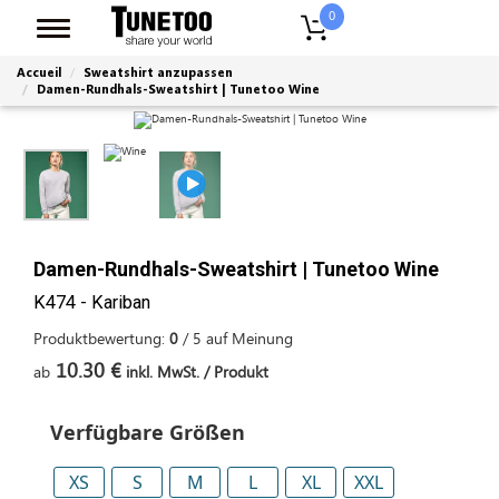
0
Accueil
Sweatshirt anzupassen
Damen-Rundhals-Sweatshirt | Tunetoo Wine
Damen-Rundhals-Sweatshirt | Tunetoo Wine
K474 - Kariban
Produktbewertung:
0
/
5
auf
Meinung
10.30 €
ab
inkl. MwSt. / Produkt
Verfügbare Größen
XS
S
M
L
XL
XXL