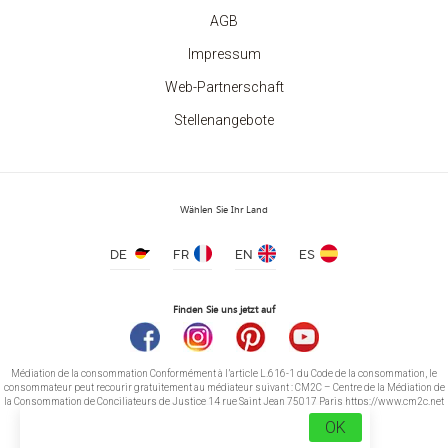
AGB
Impressum
Web-Partnerschaft
Stellenangebote
Wählen Sie Ihr Land
DE
FR
EN
ES
Finden Sie uns jetzt auf
Médiation de la consommation Conformément à l’article L.616-1 du Code de la consommation, le
consommateur peut recourir gratuitement au médiateur suivant : CM2C – Centre de la Médiation de
la Consommation de Conciliateurs de Justice 14 rue Saint Jean 75017 Paris https://www.cm2c.net
cm2c@cm2c.net
OK