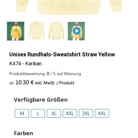
Unisex Rundhals-Sweatshirt Straw Yellow
K474 - Kariban
Produktbewertung:
0
/
5
auf
Meinung
10.30 €
ab
inkl. MwSt. / Produkt
Verfügbare Größen
M
L
XL
XXL
3XL
4XL
Farben