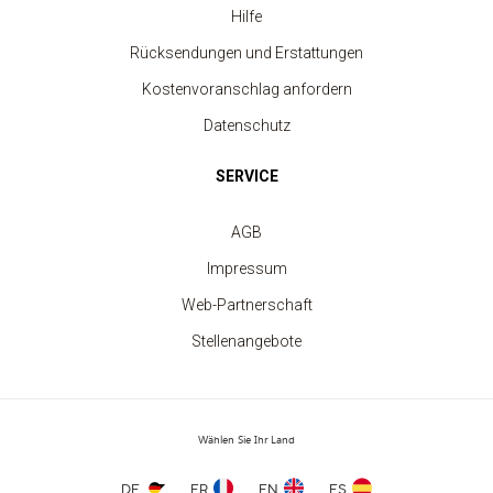
Hilfe
Rücksendungen und Erstattungen
Kostenvoranschlag anfordern
Datenschutz
SERVICE
AGB
Impressum
Web-Partnerschaft
Stellenangebote
Wählen Sie Ihr Land
Kinder-Rundhalsausschnitt-Sweatshirt
ab 7.40 €
DE
FR
EN
ES